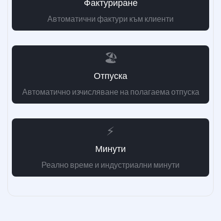
Фактуриране
Автоматични фактури към клиенти
🏖️
Отпуска
Автоматично изчисляване на полагаема отпуска
⚡
Минути
Реално време и индустриални минути