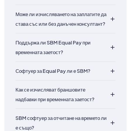
Може ли изчисляването на заплатите да
става със или без данъчен консултант?
Поддържа ли SBM Equal Pay при
временната заетост?
Софтуер за Equal Pay ли е SBM?
Как се изчисляват браншовите
надбавки при временната заетост?
SBM софтуер за отчитане на времето ли
е също?