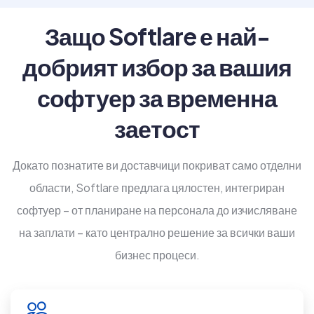
Защо Softlare е най-
добрият избор за вашия
софтуер за временна
заетост
Докато познатите ви доставчици покриват само отделни
области, Softlare предлага цялостен, интегриран
софтуер – от планиране на персонала до изчисляване
на заплати – като централно решение за всички ваши
бизнес процеси.