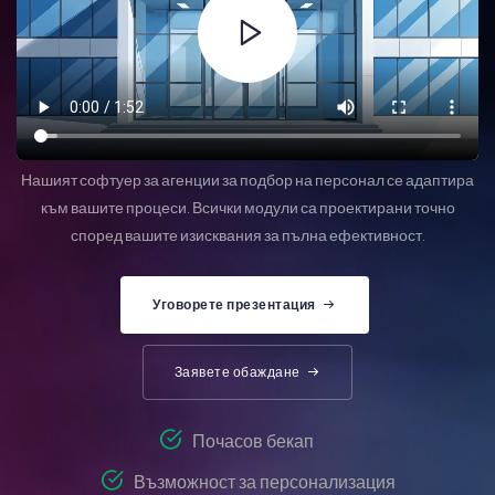
Нашият софтуер за агенции за подбор на персонал се адаптира
към вашите процеси. Всички модули са проектирани точно
според вашите изисквания за пълна ефективност.
Уговорете презентация
Заявете обаждане
Почасов бекап
Възможност за персонализация