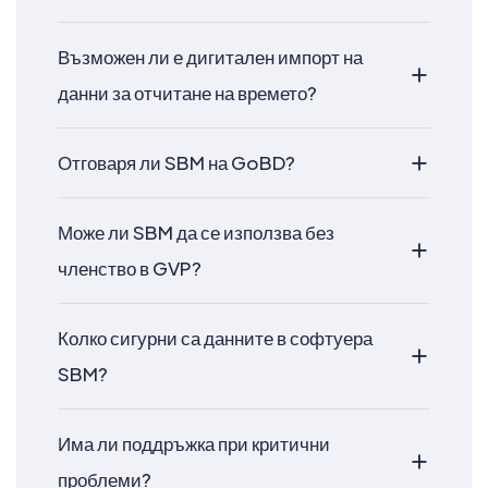
Възможен ли е дигитален импорт на
данни за отчитане на времето?
Отговаря ли SBM на GoBD?
Може ли SBM да се използва без
членство в GVP?
Колко сигурни са данните в софтуера
SBM?
Има ли поддръжка при критични
проблеми?