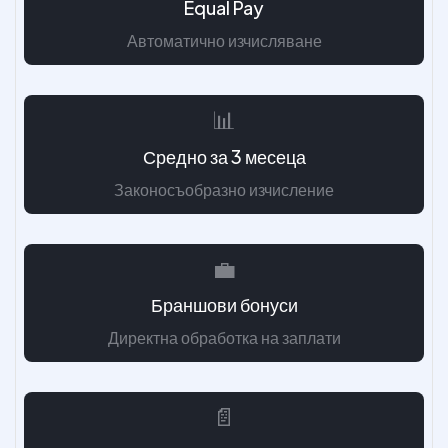
Equal Pay
Автоматично изчисляване
📊
Средно за 3 месеца
Законосъобразно изчисление
💼
Браншови бонуси
Директна обработка на заплати
📄