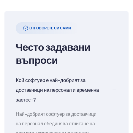
ОТГОВОРЕТЕ СИ САМИ
Често задавани
въпроси
Кой софтуер е най-добрият за
доставчици на персонал и временна
заетост?
Най-добрият софтуер за доставчици
на персонал обединява отчитане на
времето, изчисляване на заплати,