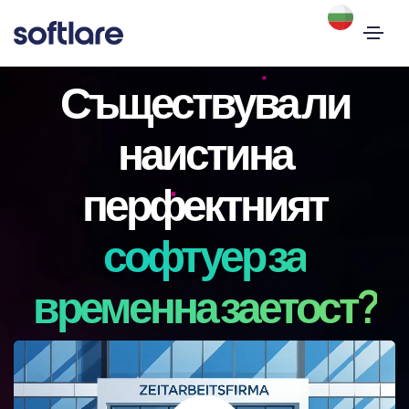
Съществува ли
наистина
перфектният
софтуер за
временна заетост?