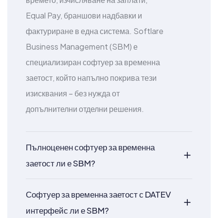
Equal Pay, браншови надбавки и
фактуриране в една система. Softlare
Business Management (SBM) е
специализиран софтуер за временна
заетост, който напълно покрива тези
изисквания – без нужда от
допълнителни отделни решения.
Пълноценен софтуер за временна
заетост ли е SBM?
Софтуер за временна заетост с DATEV
интерфейс ли е SBM?