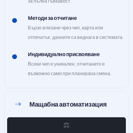
за пълна гъвкавост.
Методи за отчитане
Бързо влизане чрез чип, карта или
отпечатък; данните са веднага в системата.
Индивидуално присвояване
Всеки чип е уникален; отчитането е
възможно само при планирана смяна.
Мащабна автоматизация
⚖️