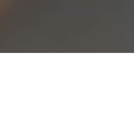
80+
Ügyfél
100+
Projekt