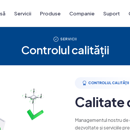
să
Servicii
Produse
Companie
Suport
SERVICII
Controlul calității
CONTROLUL CALITĂȚII
Calitate 
Managementul nostru de ca
dezvoltate și serviciile p