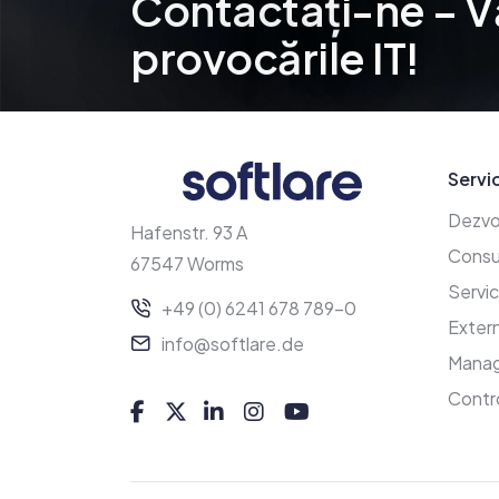
Contactați-ne – V
Con
o
v
o
c
ă
r
i
l
e
I
T
!
r
p
Servic
Dezvo
Hafenstr. 93 A
Consu
67547 Worms
Servic
+49 (0) 6241 678 789-0
Extern
info@softlare.de
Manag
Control