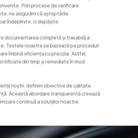
onvenite. Prin procese de verificare
tite, ne asigurăm că așteptările
r îndeplinite, ci depășite.
re documentarea completă și trasabilă a
ate. Testele noastre se bazează pe proceduri
e îmbină eficiența cu precizia. Astfel,
dentificate din timp și remediate în mod
ienții noștri, definim obiective de calitate
eranță. Această abordare transparentă creează
mizare continuă a soluțiilor noastre.