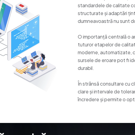
standardele de calitate c
structurate și adaptări țin
dumneavoastră nu sunt doa
O importanță centrală o a
tuturor etapelor de calit
moderne, automatizate, car
sursele de eroare pot fi i
durabil.
În strânsă consultare cu cl
clare și intervale de tol
încredere și permite o opti