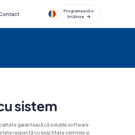
Programează o
Contact
întâlnire
cu sistem
litate garantează că soluțiile software
restate respectă cu exactitate cerințele și