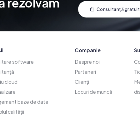
ă rezolvăm
Consultanță gratui
tactați-ne – Vă rezolvăm 
ii
Companie
Su
ltare software
Despre noi
Co
ltanță
Parteneri
Ti
iu cloud
Clienți
Me
alizare
Locuri de muncă
di
ement baze de date
ul calității