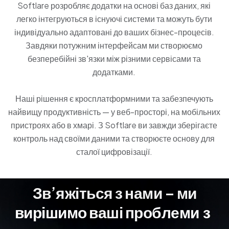
Softlare розробляє додатки на основі баз даних, які
легко інтегруються в існуючі системи та можуть бути
індивідуально адаптовані до ваших бізнес-процесів.
Завдяки потужним інтерфейсам ми створюємо
безперебійні зв'язки між різними сервісами та
додатками.
Наші рішення є кросплатформними та забезпечують
найвищу продуктивність — у веб-просторі, на мобільних
пристроях або в хмарі. З Softlare ви завжди зберігаєте
контроль над своїми даними та створюєте основу для
сталої цифровізації.
Зв’яжіться з нами – ми
вирішимо ваші
п
р
о
б
л
е
м
и
з