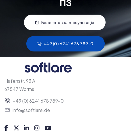
Зв’яжіться з н
П
З
Безкоштовна консультація
+49 (0) 6241 678 789-0
Hafenstr. 93 A
67547 Worms
+49 (0) 6241 678 789-0
info@softlare.de