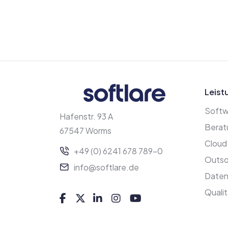
Leist
Softw
Hafenstr. 93 A
Berat
67547 Worms
Cloud
+49 (0) 6241 678 789-0
Outso
info@softlare.de
Date
Qualit