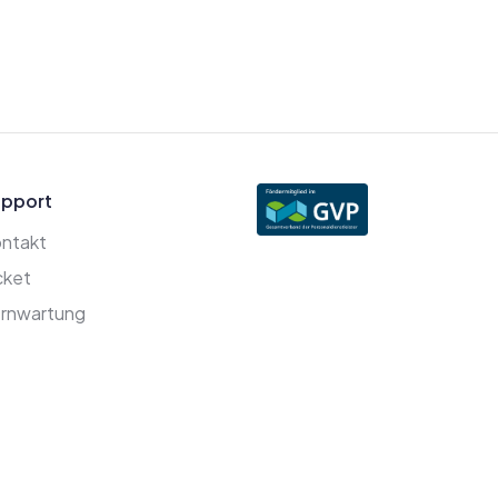
pport
ntakt
cket
rnwartung