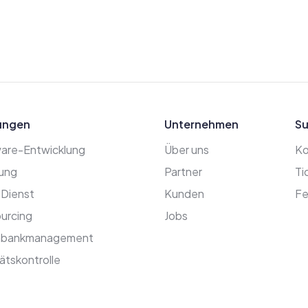
ungen
Unternehmen
Su
are-Entwicklung
Über uns
Ko
ung
Partner
Ti
 Dienst
Kunden
Fe
urcing
Jobs
nbankmanagement
ätskontrolle