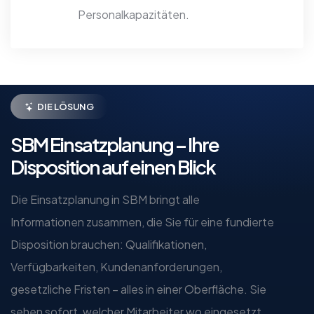
Personalkapazitäten.
DIE LÖSUNG
SBM Einsatzplanung – Ihre
Disposition auf einen Blick
Die Einsatzplanung in SBM bringt alle
Informationen zusammen, die Sie für eine fundierte
Disposition brauchen: Qualifikationen,
Verfügbarkeiten, Kundenanforderungen,
gesetzliche Fristen – alles in einer Oberfläche. Sie
sehen sofort, welcher Mitarbeiter wo eingesetzt