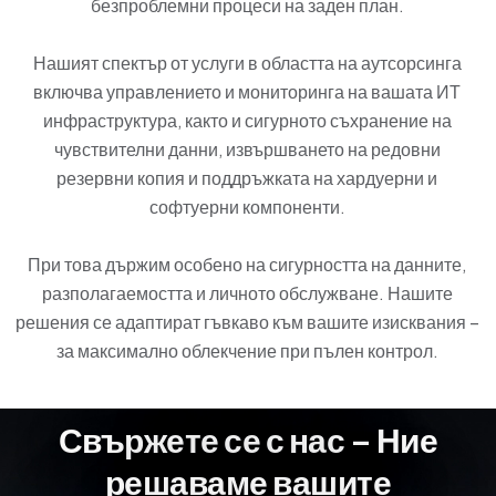
безпроблемни процеси на заден план.
Нашият спектър от услуги в областта на аутсорсинга
включва управлението и мониторинга на вашата ИТ
инфраструктура, както и сигурното съхранение на
чувствителни данни, извършването на редовни
резервни копия и поддръжката на хардуерни и
софтуерни компоненти.
При това държим особено на сигурността на данните,
разполагаемостта и личното обслужване. Нашите
решения се адаптират гъвкаво към вашите изисквания –
за максимално облекчение при пълен контрол.
Свържете се с нас – Ние
решаваме вашите