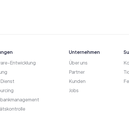
ungen
Unternehmen
Su
are-Entwicklung
Über uns
Ko
ung
Partner
Ti
 Dienst
Kunden
Fe
urcing
Jobs
nbankmanagement
ätskontrolle