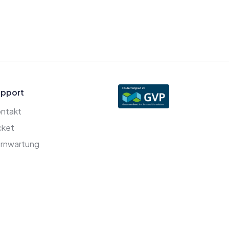
pport
ntakt
cket
rnwartung