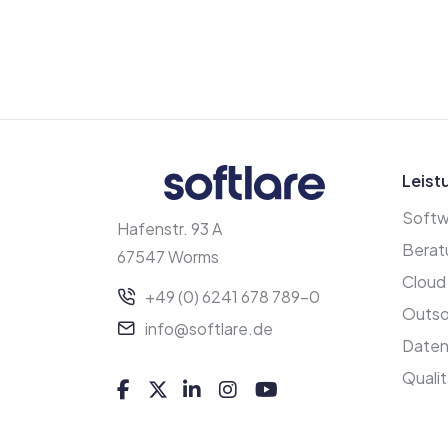
Leist
Softw
Hafenstr. 93 A
Berat
67547 Worms
Cloud
+49 (0) 6241 678 789-0
Outso
info@softlare.de
Date
Qualit