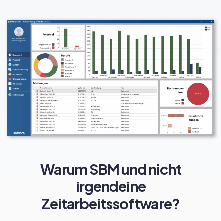
Warum SBM und nicht
irgendeine
Zeitarbeitssoftware?