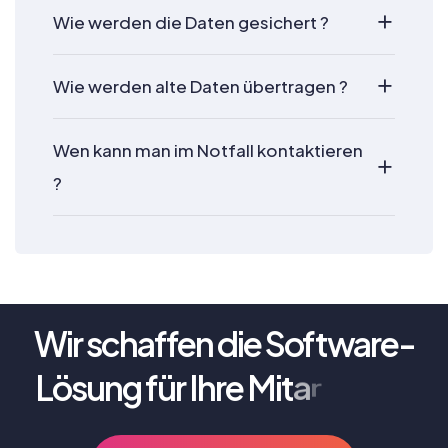
Wie werden die Daten gesichert ?
Wie werden alte Daten übertragen ?
Wen kann man im Notfall kontaktieren
?
Wir schaffen die Software-
Lösung für Ihre
M
i
t
a
r
b
e
i
t
e
r
.